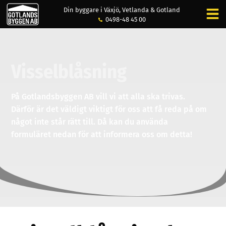
Din byggare i Växjö, Vetlanda & Gotland
0498-48 45 00
Visselblåsning
På Gotlandsbyggen AB vill vi att alla ska trivas.
Därför är det väldigt viktigt för oss att få reda på om
något inte står rätt till. Då kan du använda
formuläret nedan för att informera oss om detta!