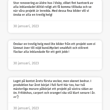
Stor renovering av äldre hus i Visby, vilket fint hantverk av
alla inblandade! Alltid roligt att få komma tillbaka och se
när våra projekt är inredda. Med dessa fina bilder vill vi
önska er alla en trevlig helg!
30 januari, 2023
Önskar en trevlig helg med lite bilder från ett projekt som vi
lämnat över till nöjd kund.Mycket smakfult och stilrent
!Tackar alla inblandade för ett gott jobb !
30 januari, 2023
Lugnt på kontot årets första veckor, men skenet bedrar. I
produktion har året börjat i full fart! Här tex, har två
mästerliga murare påbörjat ett projekt på västra sidan av
ön. Fritidshus, carport och orangeri ska stå klart senare i år.
🧱👌
30 januari, 2023