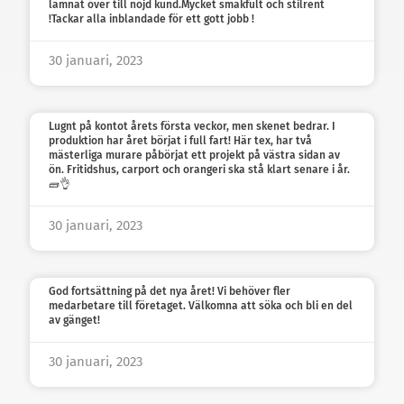
lämnat över till nöjd kund.Mycket smakfult och stilrent
!Tackar alla inblandade för ett gott jobb !
30 januari, 2023
Lugnt på kontot årets första veckor, men skenet bedrar. I
produktion har året börjat i full fart! Här tex, har två
mästerliga murare påbörjat ett projekt på västra sidan av
ön. Fritidshus, carport och orangeri ska stå klart senare i år.
🧱👌
30 januari, 2023
God fortsättning på det nya året! Vi behöver fler
medarbetare till företaget. Välkomna att söka och bli en del
av gänget!
30 januari, 2023